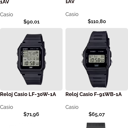
1AV
1AV
Casio
Casio
$
110,80
$
90,01
Reloj Casio LF-30W-1A
Reloj Casio F-91WB-1A
Casio
Casio
$
71,96
$
65,07