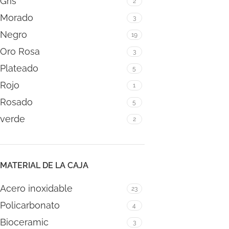
Gris
2
Morado
3
Negro
19
Oro Rosa
3
Plateado
5
Rojo
1
Rosado
5
verde
2
MATERIAL DE LA CAJA
Acero inoxidable
23
Policarbonato
4
Bioceramic
3