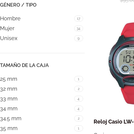
$
95,0
GÉNERO / TIPO
Hombre
17
Mujer
34
Unisex
9
TAMAÑO DE LA CAJA
25 mm
1
32 mm
2
33 mm
4
34 mm
4
34.5 mm
2
Reloj Casio LW
35 mm
1