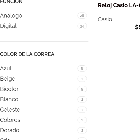
FUNCIÓN
Reloj Casio L
Análogo
26
Casio
Digital
34
$
COLOR DE LA CORREA
Azul
8
Beige
1
Bicolor
5
Blanco
2
Celeste
1
Colores
1
Dorado
2