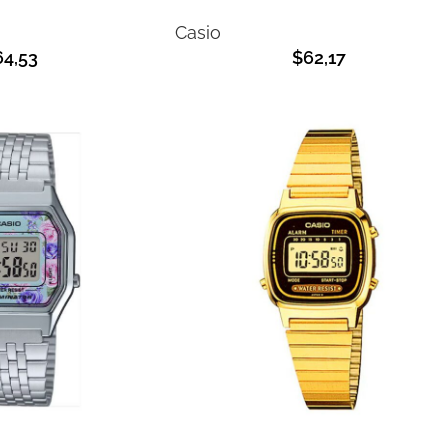
Casio
64,53
$
62,17