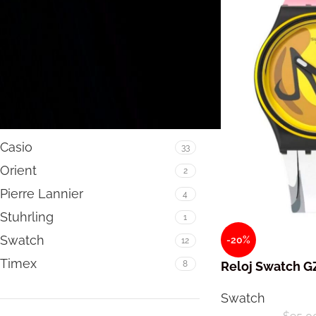
FILTRAR
MARCA
Casio
33
Orient
2
Pierre Lannier
4
Stuhrling
1
Swatch
-20%
12
Timex
8
Reloj Swatch G
Swatch