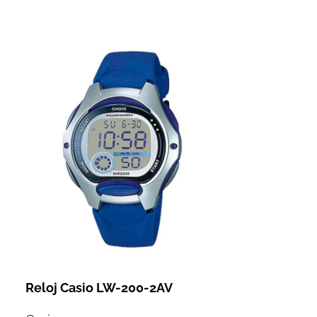
Reloj Casio LW-200-2AV