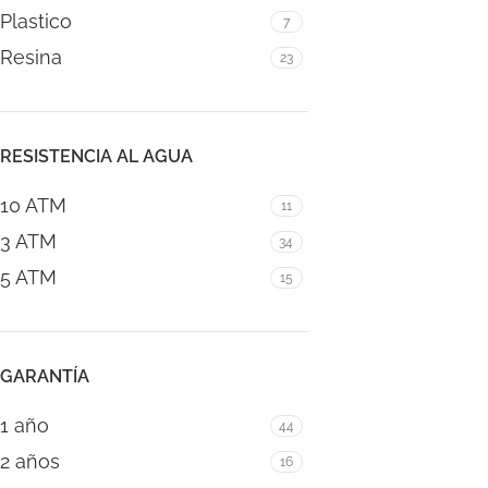
Plastico
7
Resina
23
RESISTENCIA AL AGUA
10 ATM
11
3 ATM
34
5 ATM
15
GARANTÍA
1 año
44
2 años
16