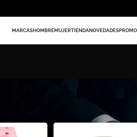
MARCAS
HOMBRE
MUJER
TIENDA
NOVEDADES
PROMO
l producto
/
Fashion
Show
9
12
18