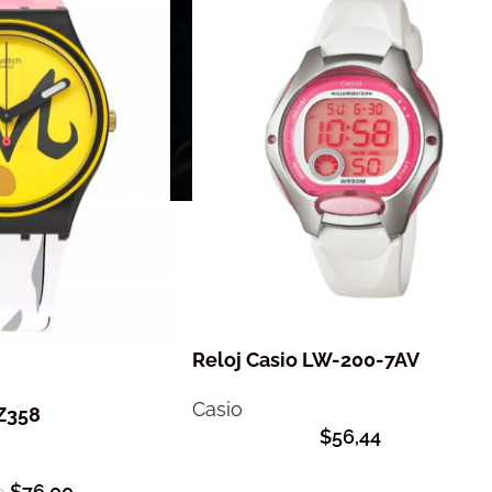
Reloj Casio LW-200-7AV
Casio
Z358
$
56,44
$
76,00