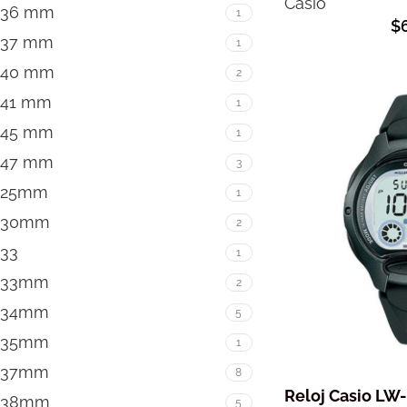
Casio
36 mm
1
$
37 mm
1
40 mm
2
41 mm
1
45 mm
1
47 mm
3
25mm
1
30mm
2
33
1
33mm
2
34mm
5
35mm
1
37mm
8
Reloj Casio LW
38mm
5