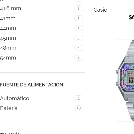
41.6 mm
1
Casio
$
41mm
1
44mm
1
45mm
5
48mm
4
54mm
1
FUENTE DE ALIMENTACIÓN
Automático
2
Batería
58