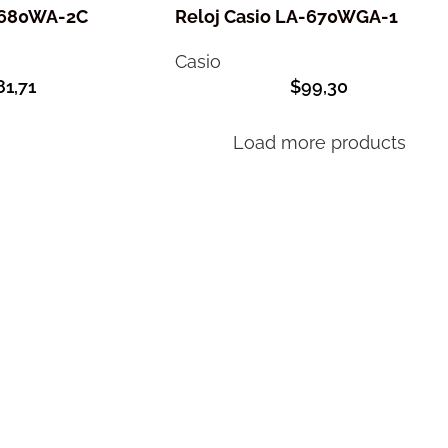
A-680WA-2C
Reloj Casio LA-670WGA-1
Casio
81,71
$
99,30
Load more products