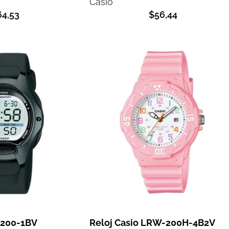
Casio
64,53
$
56,44
-200-1BV
Reloj Casio LRW-200H-4B2V