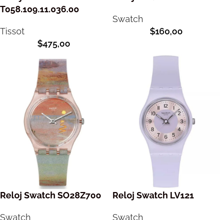
T058.109.11.036.00
Swatch
Tissot
$
160,00
$
475,00
Reloj Swatch SO28Z700
Reloj Swatch LV121
Swatch
Swatch