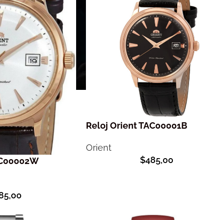
Reloj Orient TAC00001B
Orient
$
485,00
TAC00002W
85,00