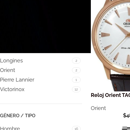
FILTRAR
MARCA
Longines
2
Orient
2
Pierre Lannier
1
Victorinox
12
Reloj Orient 
Orient
$
4
GÉNERO / TIPO
Hombre
16