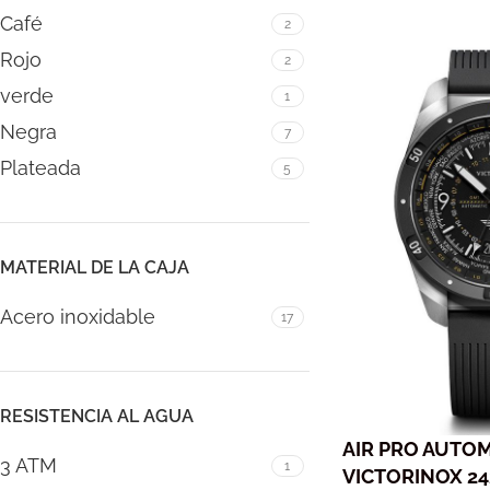
Café
2
Rojo
2
verde
1
Negra
7
Plateada
5
MATERIAL DE LA CAJA
Acero inoxidable
17
RESISTENCIA AL AGUA
AIR PRO AUTOM
3 ATM
1
VICTORINOX 24