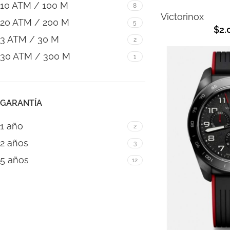
10 ATM / 100 M
8
Victorinox
20 ATM / 200 M
5
$
2.
3 ATM / 30 M
2
30 ATM / 300 M
1
GARANTÍA
1 año
2
2 años
3
5 años
12