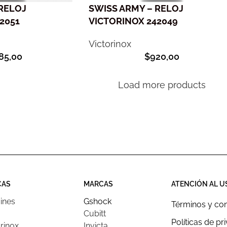
 RELOJ
SWISS ARMY – RELOJ
2051
VICTORINOX 242049
Victorinox
85,00
$
920,00
Load more products
CAS
MARCAS
ATENCIÓN AL U
ines
Gshock
Términos y co
Cubitt
Políticas de pr
rinox
Invicta