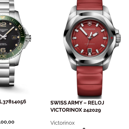
 L37814056
SWISS ARMY – RELOJ
VICTORINOX 242029
100,00
Victorinox