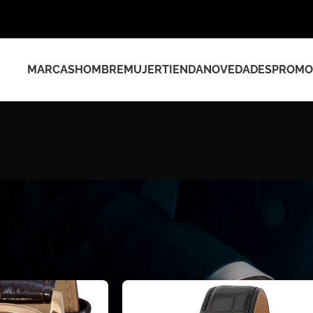
MARCAS
HOMBRE
MUJER
TIENDA
NOVEDADES
PROMO
e la caja del producto
/
21mm
Show
9
12
18