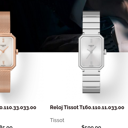
60.110.33.033.00
Reloj Tissot T160.110.11.033.00
Tissot
85,00
$
500,00