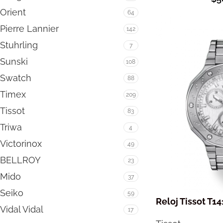
Orient
64
Pierre Lannier
142
Stuhrling
7
Sunski
108
Swatch
88
Timex
209
Tissot
83
Triwa
4
Victorinox
49
BELLROY
23
Mido
37
Seiko
59
Reloj Tissot T14
Vidal Vidal
17