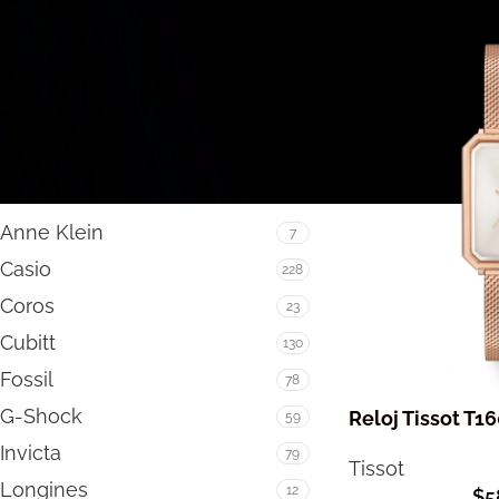
FILTRAR
MARCA
Anne Klein
7
Casio
228
Coros
23
Cubitt
130
Fossil
78
G-Shock
Reloj Tissot T1
59
Invicta
79
Tissot
Longines
12
$
5