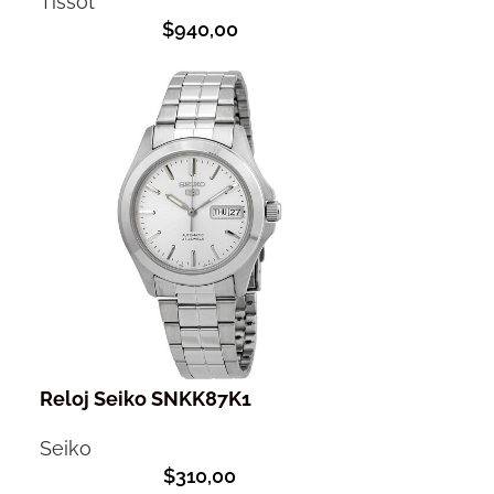
Tissot
$
940,00
Reloj Seiko SNKK87K1
Seiko
$
310,00