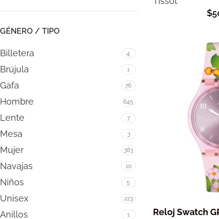
Tissot
$
5
GÉNERO / TIPO
Billetera
4
Brújula
1
Gafa
76
Hombre
645
Lente
7
Mesa
3
Mujer
383
Navajas
10
Niños
5
Unisex
223
Reloj Swatch G
Anillos
1