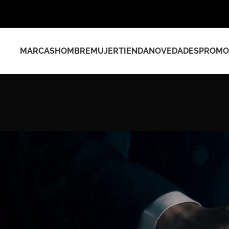
MARCAS
HOMBRE
MUJER
TIENDA
NOVEDADES
PROMO
Show
9
12
18