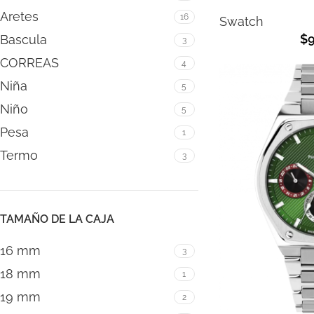
Aretes
16
Swatch
$
Bascula
3
CORREAS
4
Niña
5
Niño
5
Pesa
1
Termo
3
TAMAÑO DE LA CAJA
16 mm
3
18 mm
1
19 mm
2