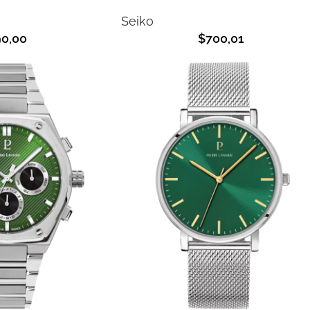
Seiko
90,00
$
700,01