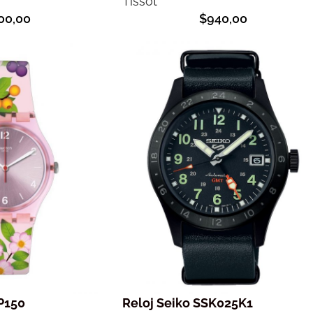
Tissot
00,00
$
940,00
P150
Reloj Seiko SSK025K1