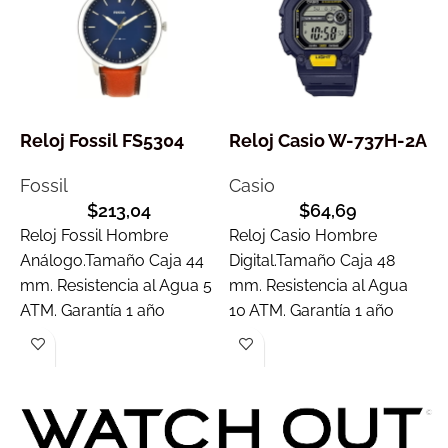
Reloj Fossil FS5304
Reloj Casio W-737H-2A
R
Fossil
Casio
$
213,04
$
64,69
C
Reloj Fossil Hombre
Reloj Casio Hombre
Análogo.Tamaño Caja 44
Digital.Tamaño Caja 48
R
mm. Resistencia al Agua 5
mm. Resistencia al Agua
A
ATM. Garantía 1 año
10 ATM. Garantía 1 año
m
A