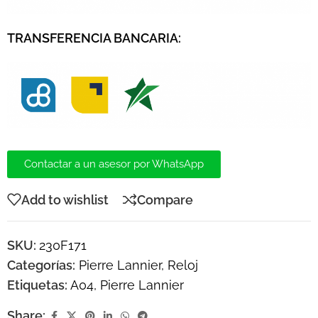
TRANSFERENCIA BANCARIA:
Contactar a un asesor por WhatsApp
Add to wishlist
Compare
SKU:
230F171
Categorías:
Pierre Lannier
,
Reloj
Etiquetas:
A04
,
Pierre Lannier
Share: