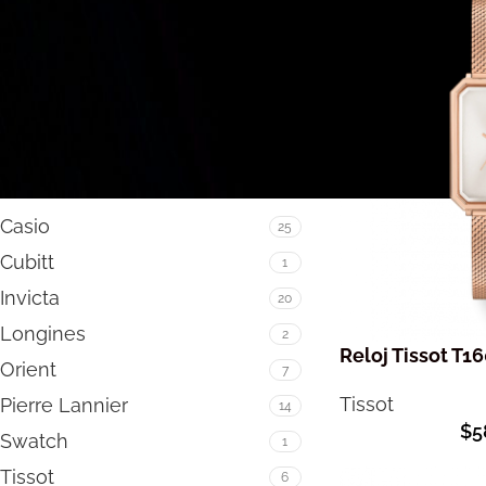
FILTRAR
MARCA
Casio
25
Cubitt
1
Invicta
20
Longines
2
Reloj Tissot T1
Orient
7
Tissot
Pierre Lannier
14
$
5
Swatch
1
Tissot
6