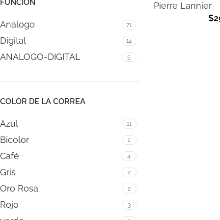
FUNCIÓN
Pierre Lannier
$
2
Análogo
71
Digital
14
ANALOGO-DIGITAL
5
COLOR DE LA CORREA
Azul
11
Bicolor
1
Café
4
Gris
2
Oro Rosa
2
Rojo
3