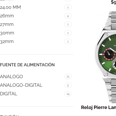
$
24.00 MM
1
26mm
4
27mm
1
30mm
1
32mm
1
FUENTE DE ALIMENTACIÓN
ANALOGO
71
ANALOGO-DIGITAL
5
DIGITAL
14
Reloj Pierre La