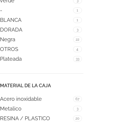
verde
3
-
1
BLANCA
1
DORADA
3
Negra
22
OTROS
4
Plateada
33
MATERIAL DE LA CAJA
Acero inoxidable
67
Metalico
3
RESINA / PLASTICO
20