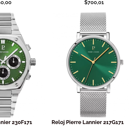
90,00
$
700,01
nnier 230F171
Reloj Pierre Lannier 217G171