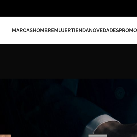
MARCAS
HOMBRE
MUJER
TIENDA
NOVEDADES
PROMO
s etiquetados “A04”
Show
9
12
18