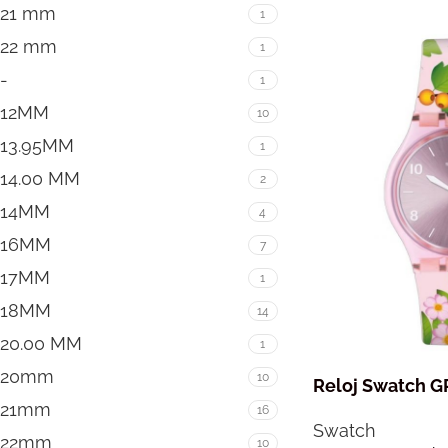
21 mm
1
22 mm
1
-
1
12MM
10
13.95MM
1
14.00 MM
2
14MM
4
16MM
7
17MM
1
18MM
14
20.00 MM
1
20mm
10
Reloj Swatch G
21mm
16
Swatch
22mm
10