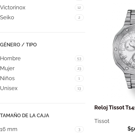
Victorinox
12
Seiko
2
GÉNERO / TIPO
Hombre
53
Mujer
23
Niños
1
Unisex
13
Reloj Tissot T14
TAMAÑO DE LA CAJA
Tissot
$
5
16 mm
3