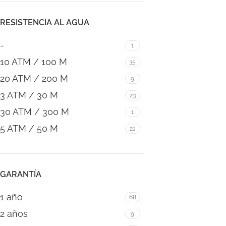
RESISTENCIA AL AGUA
-
1
10 ATM / 100 M
35
20 ATM / 200 M
9
3 ATM / 30 M
23
30 ATM / 300 M
1
5 ATM / 50 M
21
GARANTÍA
1 año
68
2 años
9