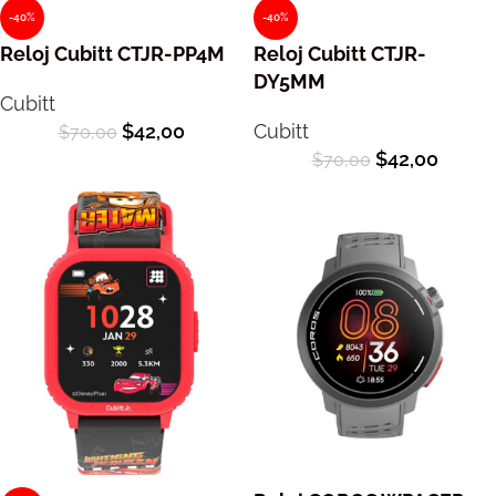
-40%
-40%
Reloj Cubitt CTJR-PP4M
Reloj Cubitt CTJR-
DY5MM
Cubitt
$
42,00
Cubitt
$
70,00
$
42,00
$
70,00