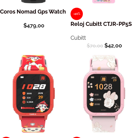
Coros Nomad Gps Watch
-40%
Reloj Cubitt CTJR-PP5S
$
479,00
Cubitt
$
42,00
$
70,00