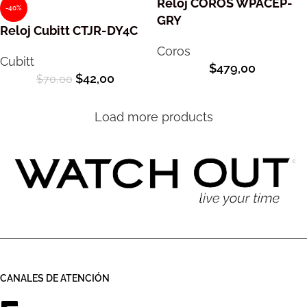
Reloj COROS WPACEP-
-40%
GRY
Reloj Cubitt CTJR-DY4C
Coros
Cubitt
$
479,00
$
42,00
$
70,00
Load more products
CANALES DE ATENCIÓN