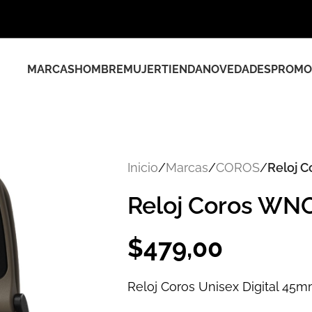
MARCAS
HOMBRE
MUJER
TIENDA
NOVEDADES
PROMO
Inicio
/
Marcas
/
COROS
/
Reloj 
Reloj Coros W
$
479,00
Reloj Coros Unisex Digital 45m