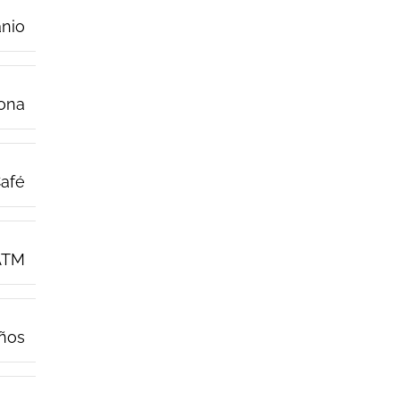
anio
cona
afé
ATM
años