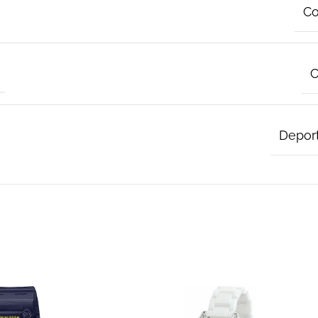
Co
C
Depor