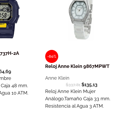
-737H-2A
-60%
Reloj Anne Klein 9867MPWT
64,69
Anne Klein
ombre
$
135,13
$
337,81
 Caja 48 mm.
Reloj Anne Klein Mujer
 Agua 10 ATM.
Análogo.Tamaño Caja 33 mm.
Resistencia al Agua 3 ATM.
Garantía 1 año