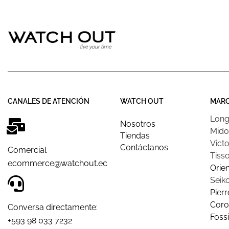
CANALES DE ATENCIÓN
WATCH OUT
MAR
Long
Nosotros
Mido
Tiendas
Victo
Contáctanos
Comercial
Tisso
ecommerce@watchout.ec
Orien
Seik
Pierr
Coro
Conversa directamente:
Fossi
+593 98 033 7232