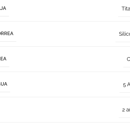
AJA
Tit
ORREA
Sili
REA
C
GUA
5 
2 