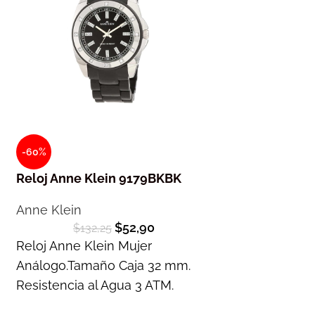
-60%
-60%
Reloj Anne Klein 9179BKBK
Reloj Anne Kl
Anne Klein
Anne Klein
$
52,90
$
132,25
$
218,
Reloj Anne Klein Mujer
Reloj Anne Kle
Análogo.Tamaño Caja 32 mm.
Análogo.Tamañ
Resistencia al Agua 3 ATM.
Resistencia al
Garantía 1 año
Garantía 1 año