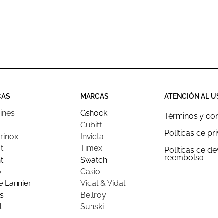
CAS
MARCAS
ATENCIÓN AL U
ines
Gshock
Términos y co
Cubitt
Políticas de pr
rinox
Invicta
t
Timex
Políticas de d
reembolso
t
Swatch
o
Casio
e Lannier
Vidal & Vidal
s
Bellroy
l
Sunski