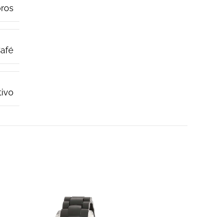
ros
afé
tivo