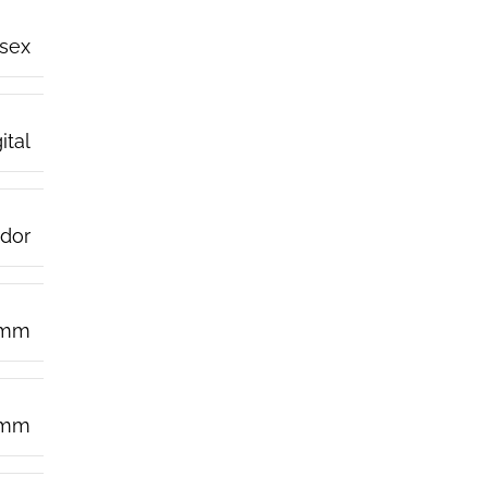
sex
ital
dor
 mm
5mm