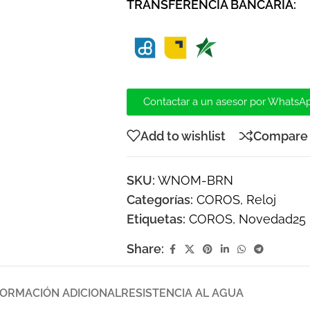
TRANSFERENCIA BANCARIA:
Contactar a un asesor por WhatsA
Add to wishlist
Compare
SKU:
WNOM-BRN
Categorías:
COROS
,
Reloj
Etiquetas:
COROS
,
Novedad25
Share:
FORMACIÓN ADICIONAL
RESISTENCIA AL AGUA