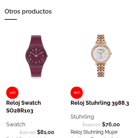
Otros productos
-10%
-60%
Reloj Swatch
Reloj Stuhrling 3988.3
R
SO28R103
Stuhrling
Swatch
$
76,00
$
190,00
$
81,00
Reloj Stuhrling Mujer
$
90,00