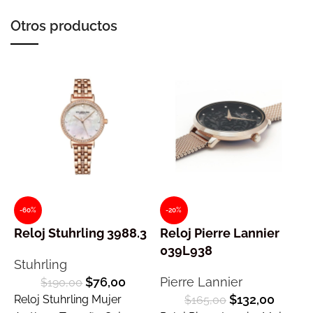
Otros productos
-60%
-20%
Reloj Stuhrling 3988.3
Reloj Pierre Lannier
R
039L938
Stuhrling
$
76,00
Pierre Lannier
$
190,00
$
132,00
Reloj Stuhrling Mujer
$
165,00