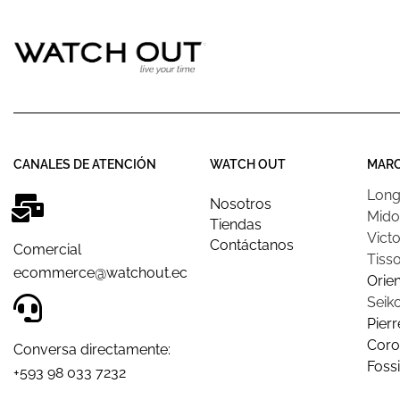
CANALES DE ATENCIÓN
WATCH OUT
MAR
Long
Nosotros
Mido
Tiendas
Victo
Contáctanos
Comercial
Tisso
ecommerce@watchout.ec
Orien
Seik
Pierr
Coro
Conversa directamente:
Fossi
+593 98 033 7232