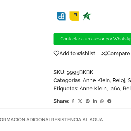
Contactar a un asesor por WhatsA
Add to wishlist
Compare
SKU:
9995BKBK
Categorías:
Anne Klein
,
Reloj
,
Etiquetas:
Anne Klein
,
la60
,
Rel
Share:
FORMACIÓN ADICIONAL
RESISTENCIA AL AGUA