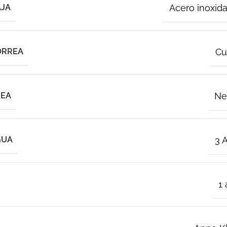
AJA
Acero inoxid
ORREA
Cu
REA
Ne
GUA
3 
1