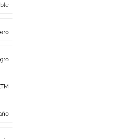
able
ero
gro
ATM
 año