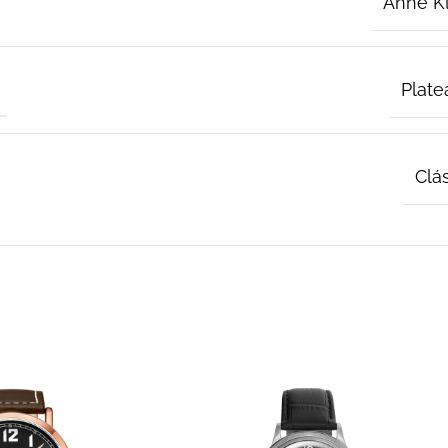
Anne K
Plate
Clá