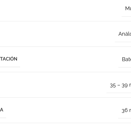
Mu
Anál
NTACIÓN
Bat
35 – 39
JA
36