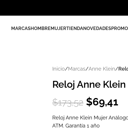
MARCAS
HOMBRE
MUJER
TIENDA
NOVEDADES
PROMO
Inicio
/
Marcas
/
Anne Klein
/
Rel
Reloj Anne Klei
$
69,41
$
173,52
Reloj Anne Klein Mujer Análog
ATM. Garantía 1 año