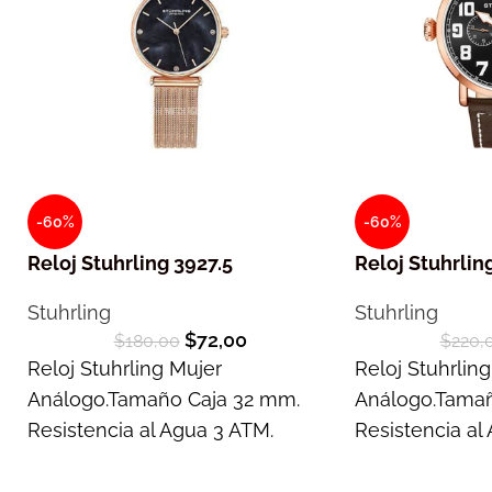
-60%
-60%
Reloj Stuhrling 3927.5
Reloj Stuhrlin
Stuhrling
Stuhrling
$
72,00
$
180,00
$
220,
Reloj Stuhrling Mujer
Reloj Stuhrli
Análogo.Tamaño Caja 32 mm.
Análogo.Tamañ
Resistencia al Agua 3 ATM.
Resistencia al
Garantía 2 años
Garantía 2 año