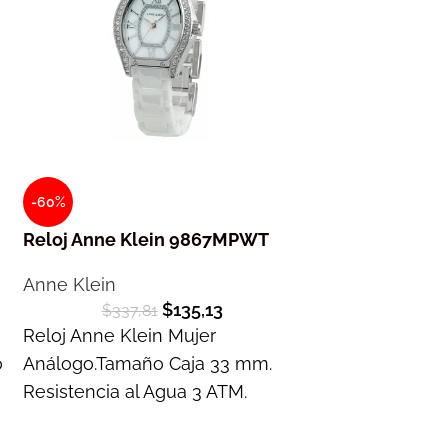
-60%
-60%
Reloj Anne Klein 9867MPWT
Reloj Anne Kl
Anne Klein
Anne Klein
$
135,13
$
337,81
$
132,
Reloj Anne Klein Mujer
Reloj Anne Kle
o
Análogo.Tamaño Caja 33 mm.
Análogo.Tamañ
Resistencia al Agua 3 ATM.
Resistencia al
Garantía 1 año
Garantía 1 año