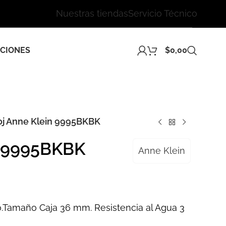
Nuestras tiendas
Servicio Técnico
CIONES
$
0,00
oj Anne Klein 9995BKBK
n 9995BKBK
Anne Klein
o.Tamaño Caja 36 mm. Resistencia al Agua 3