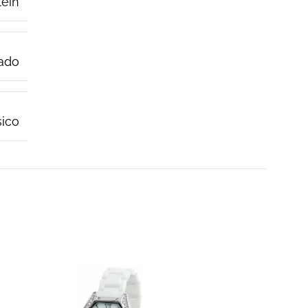
lein
ado
sico