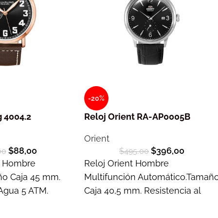
-20%
g 4004.2
Reloj Orient RA-AP0005B
Orient
$
88,00
$
396,00
00
$
495,00
ng Hombre
Reloj Orient Hombre
o Caja 45 mm.
Multifunción Automático.Tamañ
 Agua 5 ATM.
Caja 40,5 mm. Resistencia al
s
Agua 3 ATM. Garantía 2 años