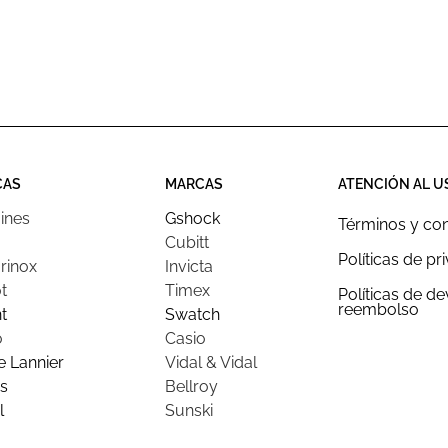
CAS
MARCAS
ATENCIÓN AL U
ines
Gshock
Términos y co
Cubitt
Políticas de pr
rinox
Invicta
t
Timex
Políticas de d
reembolso
t
Swatch
o
Casio
e Lannier
Vidal & Vidal
s
Bellroy
l
Sunski