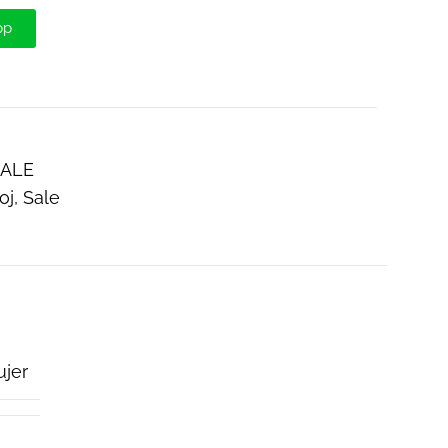
pp
SALE
oj
,
Sale
jer