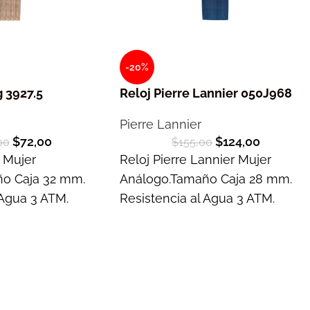
-20%
g 3927.5
Reloj Pierre Lannier 050J968
Pierre Lannier
$
72,00
$
124,00
00
$
155,00
g Mujer
Reloj Pierre Lannier Mujer
o Caja 32 mm.
Análogo.Tamaño Caja 28 mm.
 Agua 3 ATM.
Resistencia al Agua 3 ATM.
s
Garantía 2 años