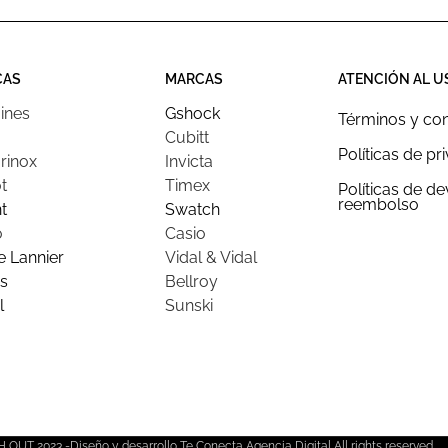
CAS
MARCAS
ATENCIÓN AL U
ines
Gshock
Términos y co
Cubitt
Políticas de pr
rinox
Invicta
t
Timex
Políticas de d
reembolso
t
Swatch
o
Casio
e Lannier
Vidal & Vidal
s
Bellroy
l
Sunski
OUT 2023 -Diseño y desarrollo Te Conecta Agencia Digital All rights reserved.