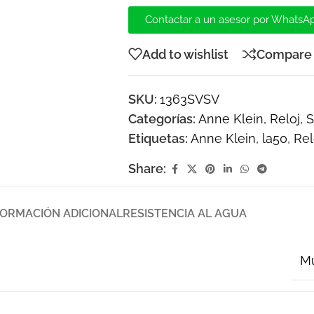
Contactar a un asesor por WhatsA
Add to wishlist
Compare
SKU:
1363SVSV
Categorías:
Anne Klein
,
Reloj
,
Etiquetas:
Anne Klein
,
la50
,
Rel
Share:
FORMACIÓN ADICIONAL
RESISTENCIA AL AGUA
Mu