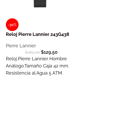
-30%
-40%
Reloj Pierre Lannier 243G438
Reloj G-Shoc
Pierre Lannier
G-Shock
$
129,50
$
185,00
$
230,0
Reloj Pierre Lannier Hombre
Reloj G-Shoc
Análogo.Tamaño Caja 42 mm.
Multifunción.T
Resistencia al Agua 5 ATM.
mm. Resistenci
Garantía 2 años
Garantía 1 año