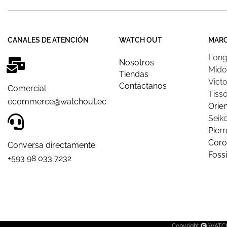
CANALES DE ATENCIÓN
WATCH OUT
MAR
Long
Nosotros
Mido
Tiendas
Victo
Contáctanos
Comercial
Tisso
ecommerce@watchout.ec
Orien
Seik
Pierr
Coro
Conversa directamente:
Fossi
+593 98 033 7232
Copyright
WATCH 