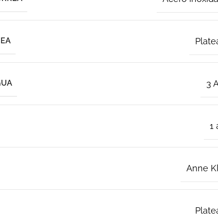
REA
Plate
GUA
3 
1
Anne K
Plate