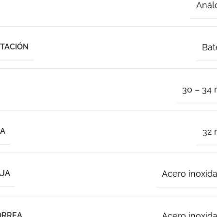
Anál
NTACIÓN
Bat
30 – 34
JA
32
AJA
Acero inoxid
ORREA
Acero inoxid