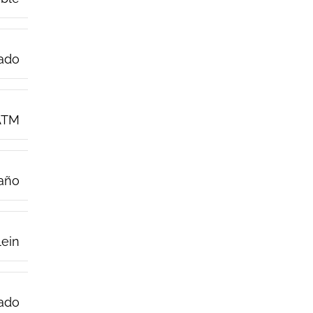
ado
ATM
 año
lein
ado