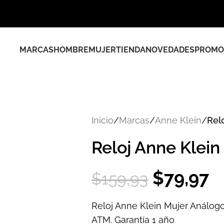
MARCAS
HOMBRE
MUJER
TIENDA
NOVEDADES
PROMO
Inicio
/
Marcas
/
Anne Klein
/
Rel
Reloj Anne Klei
$
79,97
$
159,93
Reloj Anne Klein Mujer Análog
ATM. Garantía 1 año