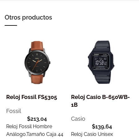
Otros productos
Reloj Fossil FS5305
Reloj Casio B-650WB-
R
1B
Fossil
$
213,04
Casio
C
$
139,64
Reloj Fossil Hombre
Análogo.Tamaño Caja 44
Reloj Casio Unisex
R