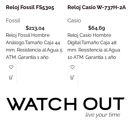
Reloj Fossil FS5305
Reloj Casio W-737H-2A
R
Fossil
Casio
$
213,04
$
64,69
C
Reloj Fossil Hombre
Reloj Casio Hombre
Análogo.Tamaño Caja 44
Digital.Tamaño Caja 48
R
mm. Resistencia al Agua 5
mm. Resistencia al Agua
D
ATM. Garantía 1 año
10 ATM. Garantía 1 año
m
A