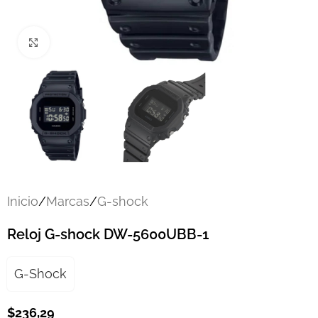
Click to enlarge
Inicio
/
Marcas
/
G-shock
Reloj G-shock DW-5600UBB-1
G-Shock
$
236,29