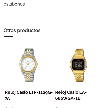
eslabones.
Otros productos
Reloj Casio LTP-1129G-
Reloj Casio LA-
R
7A
680WGA-1B