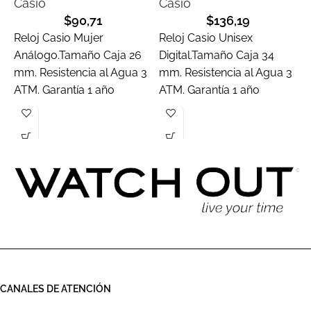
Casio
Casio
C
$
90,71
$
136,19
Reloj Casio Mujer
Reloj Casio Unisex
R
Análogo.Tamaño Caja 26
Digital.Tamaño Caja 34
A
mm. Resistencia al Agua 3
mm. Resistencia al Agua 3
m
ATM. Garantía 1 año
ATM. Garantía 1 año
A
CANALES DE ATENCIÓN