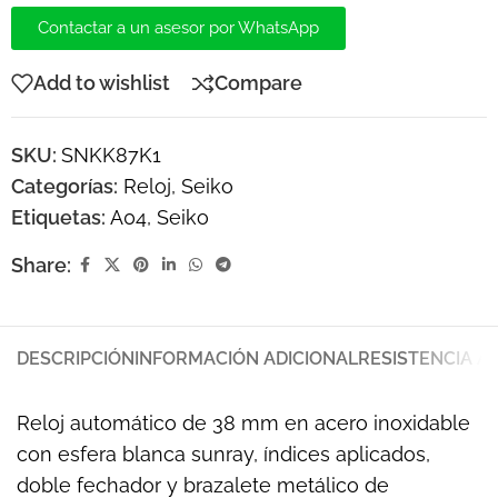
Contactar a un asesor por WhatsApp
Add to wishlist
Compare
SKU:
SNKK87K1
Categorías:
Reloj
,
Seiko
Etiquetas:
A04
,
Seiko
Share:
DESCRIPCIÓN
INFORMACIÓN ADICIONAL
RESISTENCIA A
Reloj automático de 38 mm en acero inoxidable
con esfera blanca sunray, índices aplicados,
doble fechador y brazalete metálico de